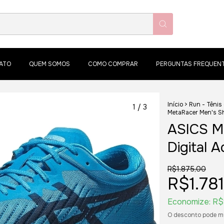
ATO
QUEM SOMOS
COMO COMPRAR
PERGUNTAS FREQUEN
Início
>
Run - Tênis
1
/
3
MetaRacer Men's Sh
ASICS M
Digital 
R$1.875,00
R$1.78
Economize:
R$
O desconto pode m