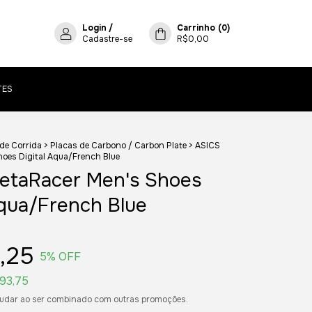
Login
/
Carrinho
(
0
)
Cadastre-se
R$0,00
TES
 de Corrida
>
Placas de Carbono / Carbon Plate
>
ASICS
oes Digital Aqua/French Blue
etaRacer Men's Shoes
Aqua/French Blue
1,25
5
% OFF
93,75
udar ao ser combinado com outras promoções.