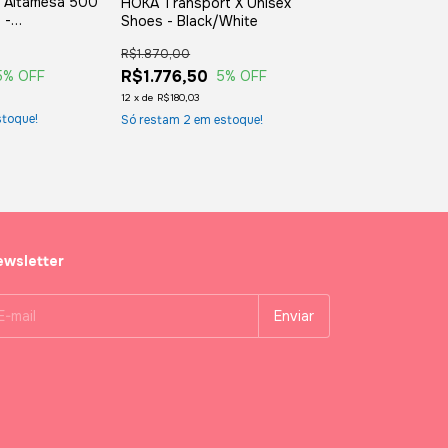
e Altamesa 500
HOKA Transport X Unisex
Craft CTM Ultr
 -
Shoes - Black/White
- Ash White/S
R$1.870,00
R$1.595,00
R$1.776,50
R$1.515,25
5
% OFF
5
% OFF
5
12
x
de
R$180,03
12
x
de
R$153,56
toque!
Só restam
2
em estoque!
Só restam
2
em e
wsletter