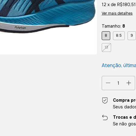
12
x de
R$180,51
Ver mais detalhes
Tamanho:
8
8
8.5
9
13
Atenção, últim
Compra pr
Seus dados
Trocas e 
Se não gost