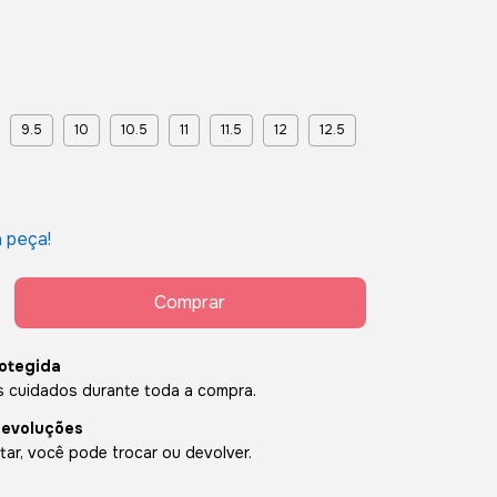
9.5
10
10.5
11
11.5
12
12.5
a peça!
otegida
 cuidados durante toda a compra.
devoluções
ar, você pode trocar ou devolver.