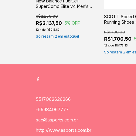
rbon RC Men's
New Balance FuelCell
ellow
SuperComp Elite v4 Men's
Shoes - Wh
R$2.250,00
SCOTT Speed 
Running Shoes 
R$2.137,50
5
% OFF
5
% OFF
12
x
de
R$216,62
R$1.790,00
toque!
Só restam
2
em estoque!
R$1.700,50
12
x
de
R$172,33
Só restam
2
em es
5517062626266
+55984067777
sac@asports.com.br
http://www.asports.com.br