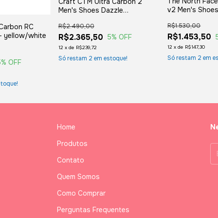
The North Fac
Craft CTM Ultra Carbon 2
v2 Men's Shoes
Men's Shoes Dazzle
Navy/Concret
Camo/Solo
R$1.530,00
R$2.490,00
Carbon RC
- yellow/white
R$1.453,50
R$2.365,50
5
% OFF
12
x
de
R$147,30
12
x
de
R$239,72
Só restam
2
em es
Só restam
2
em estoque!
5
% OFF
toque!
Home
Ne
Produtos
Contato
Quem Somos
Como Comprar
Perguntas Frequentes