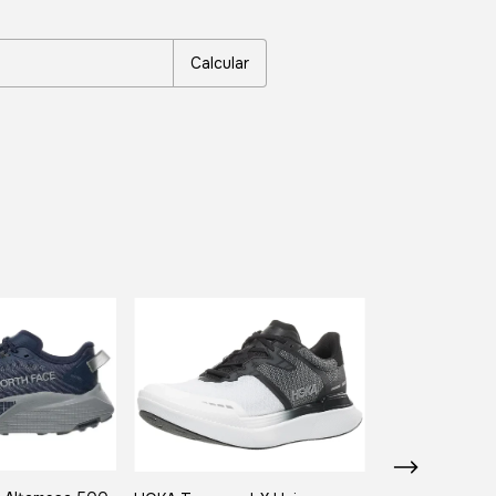
P:
Alterar CEP
Calcular